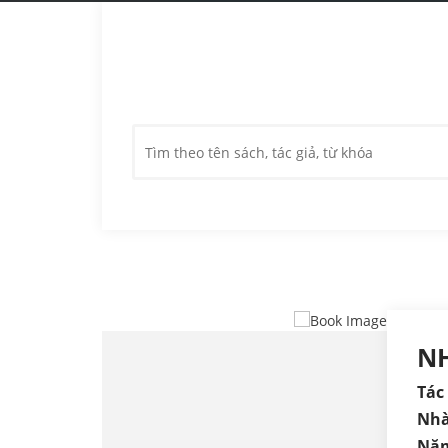
N
Tác 
Nhà
Năm