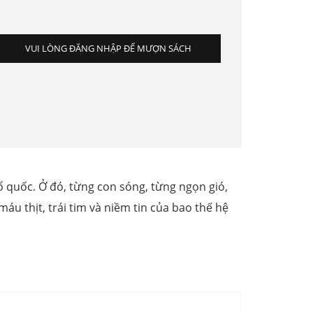
VUI LÒNG ĐĂNG NHẬP ĐỂ MƯỢN SÁCH
 quốc. Ở đó, từng con sóng, từng ngọn gió,
áu thịt, trái tim và niềm tin của bao thế hệ