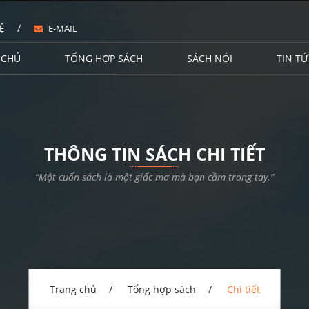
/
Ệ
E-MAIL
 CHỦ
TỔNG HỢP SÁCH
SÁCH NÓI
TIN TỨ
THÔNG TIN SÁCH CHI TIẾT
“Một cuốn sách là một giấc mơ mà bạn cầm trong tay.”
Trang chủ
Tổng hợp sách
Chi tiết