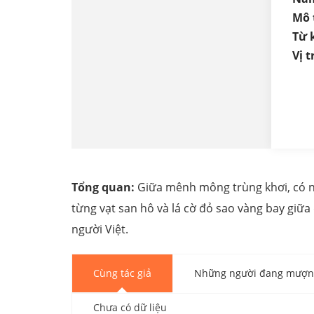
Mô 
Từ 
Vị tr
Tổng quan:
Giữa mênh mông trùng khơi, có nh
từng vạt san hô và lá cờ đỏ sao vàng bay giữa
người Việt.
Cùng tác giả
Những người đang mượn 
Chưa có dữ liệu