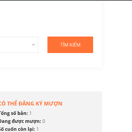
CÓ THỂ ĐĂNG KÝ MƯỢN
Tổng số bản:
1
Đang được mượn:
0
Số cuốn còn lại:
1