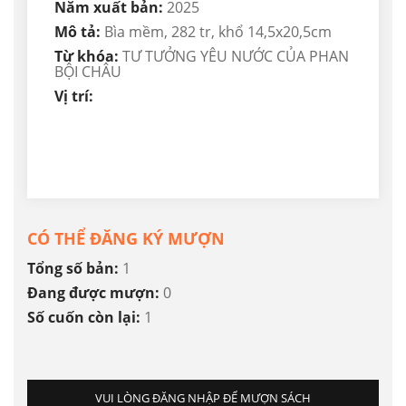
Năm xuất bản:
2025
Mô tả:
Bìa mềm, 282 tr, khổ 14,5x20,5cm
Từ khóa:
TƯ TƯỞNG YÊU NƯỚC CỦA PHAN
BỘI CHÂU
Vị trí:
CÓ THỂ ĐĂNG KÝ MƯỢN
Tổng số bản:
1
Đang được mượn:
0
Số cuốn còn lại:
1
VUI LÒNG ĐĂNG NHẬP ĐỂ MƯỢN SÁCH