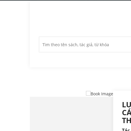
LU
CÁ
TH
Tác 