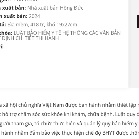
 xuất bản:
Nhà xuất bản Hồng Đức
 xuất bản:
2024
tả:
Bìa mềm, 418 tr, khổ 19x27cm
khóa:
LUẬT BẢO HIỂM Y TẾ HỆ THỐNG CÁC VĂN BẢN
 ĐỊNH CHI TIẾT THI HÀNH
í:
a xã hội chủ nghĩa Việt Nam được ban hành nhằm thiết lập 
 hỗ trợ chăm sóc sức khỏe khi khám, chữa bệnh. Luật quy đ
ười tham gia, tổ chức thực hiện và quản lý quỹ bảo hiểm y 
hi hành nhằm đảm bảo việc thực hiện chế độ BHYT được thố