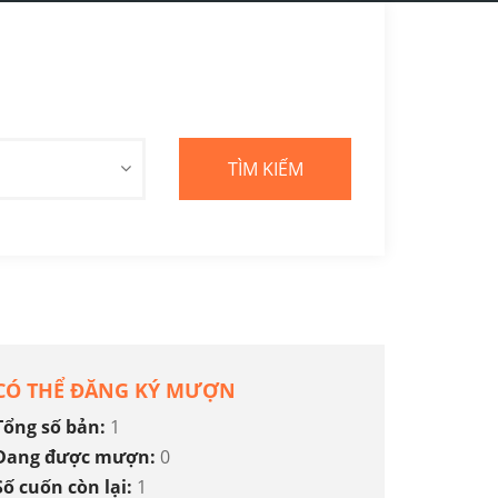
CÓ THỂ ĐĂNG KÝ MƯỢN
Tổng số bản:
1
Đang được mượn:
0
Số cuốn còn lại:
1