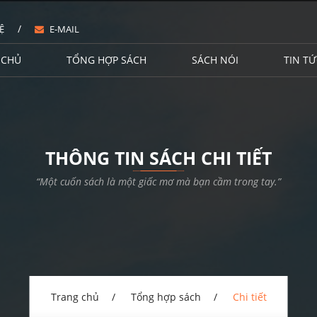
/
Ệ
E-MAIL
 CHỦ
TỔNG HỢP SÁCH
SÁCH NÓI
TIN TỨ
THÔNG TIN SÁCH CHI TIẾT
“Một cuốn sách là một giấc mơ mà bạn cầm trong tay.”
Trang chủ
Tổng hợp sách
Chi tiết