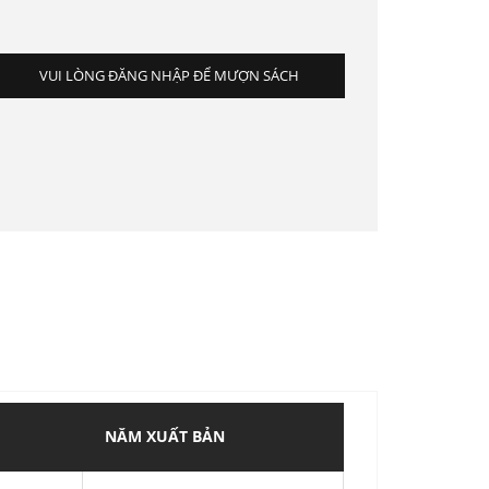
VUI LÒNG ĐĂNG NHẬP ĐỂ MƯỢN SÁCH
NĂM XUẤT BẢN