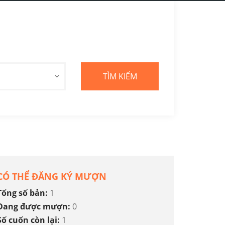
CÓ THỂ ĐĂNG KÝ MƯỢN
Tổng số bản:
1
Đang được mượn:
0
Số cuốn còn lại:
1