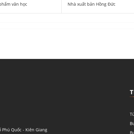
phẩm văn học
Nhà xuất bản Hồng Đức
T
Từ
Bu
 Phú Quốc - Kiên Giang
Bu