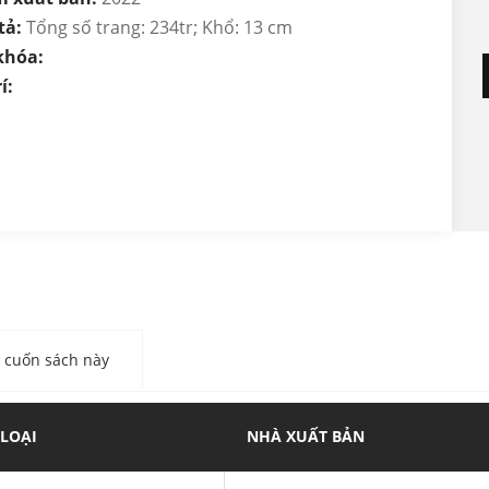
tả:
Tổng số trang: 234tr; Khổ: 13 cm
khóa:
í:
cuốn sách này
 LOẠI
NHÀ XUẤT BẢN