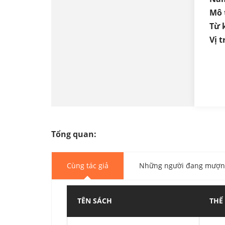
Mô 
Từ 
Vị tr
Tổng quan:
Cùng tác giả
Những người đang mượn 
TÊN SÁCH
THỂ