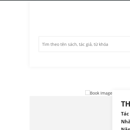
T
Tác 
Nhà
Năm