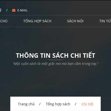
/
Ệ
E-MAIL
 CHỦ
TỔNG HỢP SÁCH
SÁCH NÓI
TIN TỨ
THÔNG TIN SÁCH CHI TIẾT
“Một cuốn sách là một giấc mơ mà bạn cầm trong tay.”
Trang chủ
Tổng hợp sách
Chi tiết