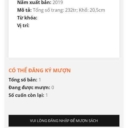
Năm xuất bản:
2019
Mô tả:
Tổng số trang: 232tr; Khổ: 20,5cm
Từ khóa:
Vị trí:
CÓ THỂ ĐĂNG KÝ MƯỢN
Tổng số bản:
1
Đang được mượn:
0
Số cuốn còn lại:
1
VUI LÒNG ĐĂNG NHẬP ĐỂ MƯỢN SÁCH