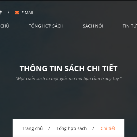
/
Ệ
E-MAIL
 CHỦ
TỔNG HỢP SÁCH
SÁCH NÓI
TIN TỨ
THÔNG TIN SÁCH CHI TIẾT
“Một cuốn sách là một giấc mơ mà bạn cầm trong tay.”
Trang chủ
Tổng hợp sách
Chi tiết