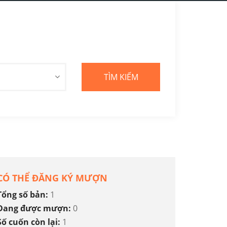
CÓ THỂ ĐĂNG KÝ MƯỢN
Tổng số bản:
1
Đang được mượn:
0
Số cuốn còn lại:
1