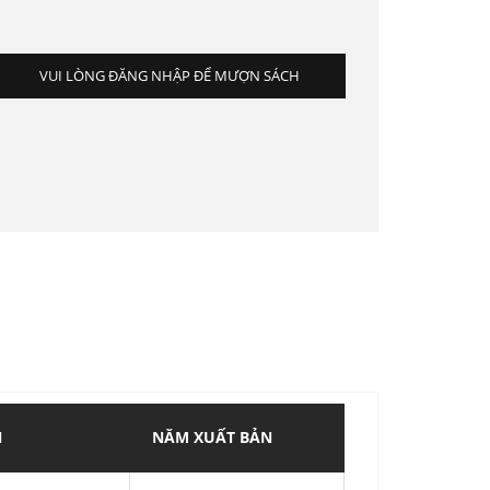
VUI LÒNG ĐĂNG NHẬP ĐỂ MƯỢN SÁCH
N
NĂM XUẤT BẢN