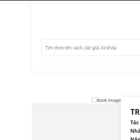
T
Tác 
Nhà
Năm