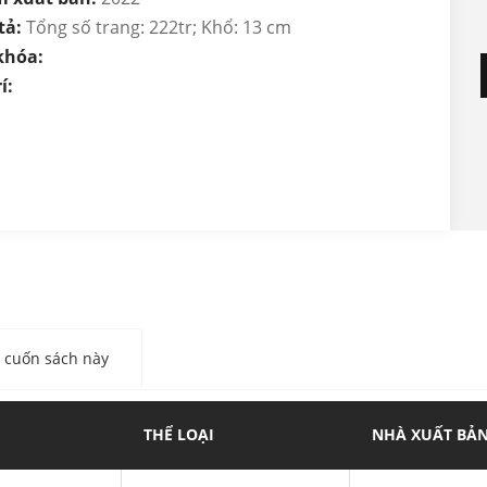
tả:
Tổng số trang: 222tr; Khổ: 13 cm
khóa:
í:
cuốn sách này
THỂ LOẠI
NHÀ XUẤT BẢ