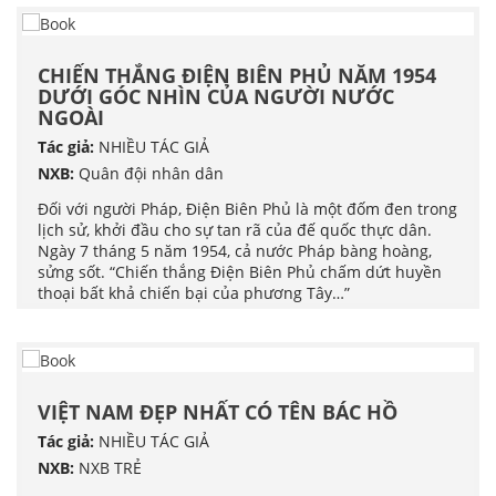
CHIẾN THẮNG ĐIỆN BIÊN PHỦ NĂM 1954
DƯỚI GÓC NHÌN CỦA NGƯỜI NƯỚC
NGOÀI
Tác giả:
NHIỀU TÁC GIẢ
NXB:
Quân đội nhân dân
Đối với người Pháp, Điện Biên Phủ là một đốm đen trong
lịch sử, khởi đầu cho sự tan rã của đế quốc thực dân.
Ngày 7 tháng 5 năm 1954, cả nước Pháp bàng hoàng,
sửng sốt. “Chiến thắng Điện Biên Phủ chấm dứt huyền
thoại bất khả chiến bại của phương Tây…”
VIỆT NAM ĐẸP NHẤT CÓ TÊN BÁC HỒ
Tác giả:
NHIỀU TÁC GIẢ
NXB:
NXB TRẺ