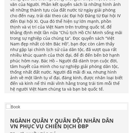
văn của Người. Phần kết quyển sách là những hình ảnh
về những thành tựu của đất nước từ ngày giải phóng
cho đến nay, trải dài theo các Đại hội Đảng từ Đại hội IV
đến Đại hội XI. Qua đó thể hiện sự lớn mạnh, phồn
thịnh và vị trí của Việt Nam trên trường quốc tế, để
khẳng định một lần nữa “Chủ tịch Hồ Chí Minh sống mãi
trong sự nghiệp của chúng ta”. Đọc quyển sách “Việt
Nam đẹp nhất có tên Bác Hồ”, bạn đọc còn cảm thấy
như gặp lại chính lịch sử của dân tộc, đã vượt qua rất
nhiều khúc quanh của thời đại, để đi đến bến bờ hạnh
phúc hôm nay. Bác Hồ – Người đã dành trọn cuộc đời,
tâm huyết của mình cho sự nghiệp giải phóng dân tộc,
thống nhất đất nước. Người đã mãi đi xa, nhưng hình
ảnh về một lãnh tụ vĩ đại, đáng kính, được nhân loại biết
đến và kính nể thì mãi vĩnh hằng trong trái tim mỗi thế
hệ người Việt Nam chúng ta và bạn bè quốc tế.
NGÀNH QUÂN Y QUÂN ĐỘI NHÂN DÂN
VN PHỤC VỤ CHIẾN DỊCH ĐBP