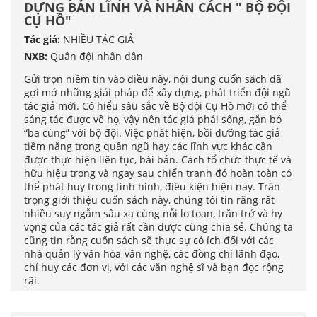
DỰNG BẢN LĨNH VÀ NHÂN CÁCH " BỘ ĐỘI
CỤ HỒ"
Tác giả:
NHIỀU TÁC GIẢ
NXB:
Quân đội nhân dân
Gửi trọn niềm tin vào điều này, nội dung cuốn sách đã
gợi mở những giải pháp để xây dựng, phát triển đội ngũ
tác giả mới. Có hiểu sâu sắc về Bộ đội Cụ Hồ mới có thể
sáng tác được về họ, vậy nên tác giả phải sống, gắn bó
“ba cùng” với bộ đội. Việc phát hiện, bồi dưỡng tác giả
tiềm năng trong quân ngũ hay các lĩnh vực khác cần
được thực hiện liên tục, bài bản. Cách tổ chức thực tế và
hữu hiệu trong và ngay sau chiến tranh đó hoàn toàn có
thể phát huy trong tình hình, điều kiện hiện nay. Trân
trọng giới thiệu cuốn sách này, chúng tôi tin rằng rất
nhiều suy ngẫm sâu xa cùng nỗi lo toan, trăn trở và hy
vọng của các tác giả rất cần được cùng chia sẻ. Chúng ta
cũng tin rằng cuốn sách sẽ thực sự có ích đối với các
nhà quản lý văn hóa-văn nghệ, các đồng chí lãnh đạo,
chỉ huy các đơn vị, với các văn nghệ sĩ và bạn đọc rộng
rãi.