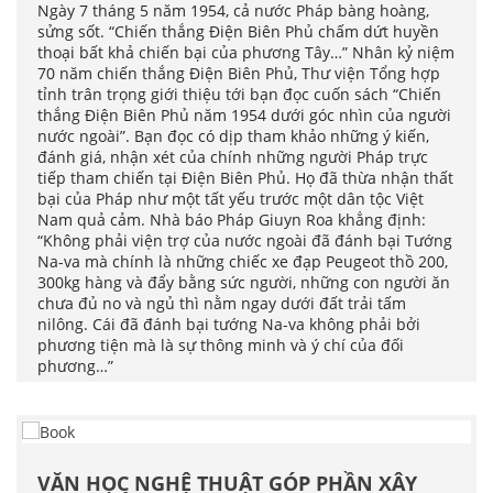
Ngày 7 tháng 5 năm 1954, cả nước Pháp bàng hoàng,
sửng sốt. “Chiến thắng Điện Biên Phủ chấm dứt huyền
thoại bất khả chiến bại của phương Tây…” Nhân kỷ niệm
70 năm chiến thắng Điện Biên Phủ, Thư viện Tổng hợp
tỉnh trân trọng giới thiệu tới bạn đọc cuốn sách “Chiến
thắng Điện Biên Phủ năm 1954 dưới góc nhìn của người
nước ngoài”. Bạn đọc có dịp tham khảo những ý kiến,
đánh giá, nhận xét của chính những người Pháp trực
tiếp tham chiến tại Điện Biên Phủ. Họ đã thừa nhận thất
bại của Pháp như một tất yếu trước một dân tộc Việt
Nam quả cảm. Nhà báo Pháp Giuyn Roa khẳng định:
“Không phải viện trợ của nước ngoài đã đánh bại Tướng
Na-va mà chính là những chiếc xe đạp Peugeot thồ 200,
300kg hàng và đẩy bằng sức người, những con người ăn
chưa đủ no và ngủ thì nằm ngay dưới đất trải tấm
nilông. Cái đã đánh bại tướng Na-va không phải bởi
phương tiện mà là sự thông minh và ý chí của đối
phương…”
VĂN HỌC NGHỆ THUẬT GÓP PHẦN XÂY