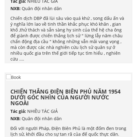
Tác giả:
NHIỀU TÁC GIẢ
NXB:
Quân đội nhân dân
Chiến dịch DBP đã lùi sâu vào quá khứ , song dấu ấn và
ý nghĩa lớn lao về tinh thần khắc phục khó khăn , gian
khổ ,thử thách và sẵn sàng hy sinh của thế hệ cha ông
để giành được chiến thắng lịch sử " lừng lẫy năm châu
chấn động địa cầu " không những vẫn mãi vang vọng ,
mà còn được các nhà nghiên cứu lịch sử quân sự ở
nhiều quốc gia trên thế giới tiếp tục tìm hiểu , nghiên
cứu ....
CHIẾN THẮNG ĐIỆN BIÊN PHỦ NĂM 1954
DƯỚI GÓC NHÌN CỦA NGƯỜI NƯỚC
NGOÀI
Tác giả:
NHIỀU TÁC GIẢ
NXB:
Quân đội nhân dân
Đối với người Pháp, Điện Biên Phủ là một đốm đen trong
lịch sử, khởi đầu cho sự tan rã của đế quốc thực dân.