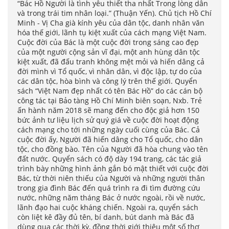
“Bác Hồ Người là tình yêu thiết tha nhất Trong lòng dân
và trong trái tim nhân loại.” (Thuận Yến). Chủ tịch Hồ Chí
Minh - Vị Cha già kính yêu của dân tộc, danh nhân văn
hóa thế giới, lãnh tụ kiệt xuất của cách mạng Việt Nam.
Cuộc đời của Bác là một cuộc đời trong sáng cao đẹp
của một người cộng sản vĩ đại, một anh hùng dân tộc
kiệt xuất, đã đấu tranh không mệt mỏi và hiến dâng cả
đời mình vì Tổ quốc, vì nhân dân, vì độc lập, tự do của
các dân tộc, hòa bình và công lý trên thế giới. Quyển
sách “Việt Nam đẹp nhất có tên Bác Hồ” do các cán bộ
công tác tại Bảo tàng Hồ Chí Minh biên soạn, Nxb. Trẻ
ấn hành năm 2018 sẽ mang đến cho độc giả hơn 150
bức ảnh tư liệu lịch sử quý giá về cuộc đời hoạt động
cách mạng cho tới những ngày cuối cùng của Bác. Cả
cuộc đời ấy, Người đã hiến dâng cho Tổ quốc, cho dân
tộc, cho đồng bào. Tên của Người đã hòa chung vào tên
đất nước. Quyển sách có độ dày 194 trang, các tác giả
trình bày những hình ảnh gắn bó mật thiết với cuộc đời
Bác, từ thời niên thiếu của Người và những người thân
trong gia đình Bác đến quá trình ra đi tìm đường cứu
nước, những năm tháng Bác ở nước ngoài, rồi về nước,
lãnh đạo hai cuộc kháng chiến. Ngoài ra, quyển sách
còn liệt kê đầy đủ tên, bí danh, bút danh mà Bác đã
dùng qua các thời kỳ, đồng thời giới thiệu một số thơ