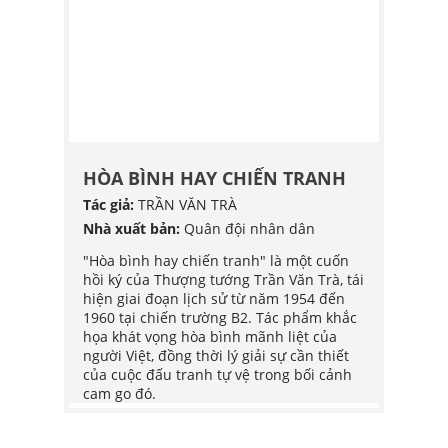
HCM
(3)
PL
(22)
G
HÒA BÌNH HAY CHIẾN TRANH
HÒA 
Tác giả:
TRẦN VĂN TRÀ
Tác giả
POY
Nhà xuất bản:
Quân đội nhân dân
Nhà xu
G HỢP
"Hòa bình hay chiến tranh" là một cuốn
"Hòa b
hồi ký của Thượng tướng Trần Văn Trà, tái
hồi ký
bắt đầu
hiện giai đoạn lịch sử từ năm 1954 đến
hiện g
ơ trở
1960 tại chiến trường B2. Tác phẩm khắc
1960 t
h
họa khát vọng hòa bình mãnh liệt của
họa kh
 trở
người Việt, đồng thời lý giải sự cần thiết
người V
chính
của cuộc đấu tranh tự vệ trong bối cảnh
của cu
đăng,
cam go đó.
cam go
iếp
ững