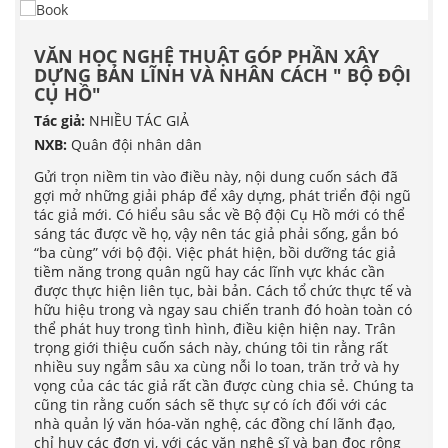
VĂN HỌC NGHỆ THUẬT GÓP PHẦN XÂY
DỰNG BẢN LĨNH VÀ NHÂN CÁCH " BỘ ĐỘI
CỤ HỒ"
Tác giả:
NHIỀU TÁC GIẢ
NXB:
Quân đội nhân dân
Gửi trọn niềm tin vào điều này, nội dung cuốn sách đã
gợi mở những giải pháp để xây dựng, phát triển đội ngũ
tác giả mới. Có hiểu sâu sắc về Bộ đội Cụ Hồ mới có thể
sáng tác được về họ, vậy nên tác giả phải sống, gắn bó
“ba cùng” với bộ đội. Việc phát hiện, bồi dưỡng tác giả
tiềm năng trong quân ngũ hay các lĩnh vực khác cần
được thực hiện liên tục, bài bản. Cách tổ chức thực tế và
hữu hiệu trong và ngay sau chiến tranh đó hoàn toàn có
thể phát huy trong tình hình, điều kiện hiện nay. Trân
trọng giới thiệu cuốn sách này, chúng tôi tin rằng rất
nhiều suy ngẫm sâu xa cùng nỗi lo toan, trăn trở và hy
vọng của các tác giả rất cần được cùng chia sẻ. Chúng ta
cũng tin rằng cuốn sách sẽ thực sự có ích đối với các
nhà quản lý văn hóa-văn nghệ, các đồng chí lãnh đạo,
chỉ huy các đơn vị, với các văn nghệ sĩ và bạn đọc rộng