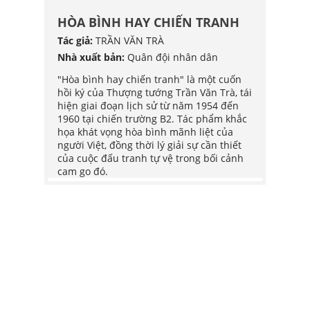
G
HÒA BÌNH HAY CHIẾN TRANH
HÒA 
Tác giả:
TRẦN VĂN TRÀ
Tác giả
POY
Nhà xuất bản:
Quân đội nhân dân
Nhà xu
G HỢP
"Hòa bình hay chiến tranh" là một cuốn
"Hòa b
hồi ký của Thượng tướng Trần Văn Trà, tái
hồi ký
bắt đầu
hiện giai đoạn lịch sử từ năm 1954 đến
hiện g
ơ trở
1960 tại chiến trường B2. Tác phẩm khắc
1960 t
h
họa khát vọng hòa bình mãnh liệt của
họa kh
 trở
người Việt, đồng thời lý giải sự cần thiết
người V
chính
của cuộc đấu tranh tự vệ trong bối cảnh
của cu
đăng,
cam go đó.
cam go
iếp
ững