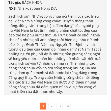
Tác giả:
BÁCH KHOA
NXB:
Nhà xuất bản Hồng Đức
Sách lịch sử - Những công chúa nổi tiếng của các triều
đại Việt Nam Những công chúa: Truyền thống “anh
hùng, dũng cảm, trung hậu, đảm đang” của người phụ
nữ Việt Nam là kết tinh những phẩm chất tốt đẹp của
bao thế hệ phụ nữ từ thời Bà Trưng phất cờ khởi nghĩa
cho đến những nữ anh hùng thời hiện đại như nữ tình
báo lỗi lạc Đinh Thị Vân hay Nguyễn Thị Định - vị nữ
tướng đầu tiên của Quân đội nhân dân Việt Nam. Tất cả
những người phụ nữ ấy là những tấm gương sáng ngời
về lòng yêu nước, phần lớn những nữ nhân vật kiệt xuất
trong lịch sử vốn từ nhân dân mà ra. Thế nhưng các
nàng công chúa vốn có đời sống trong nhung lụa mà
cũng dám quên mình vì đất nước lại càng đáng trọng
đáng quý thay. Trong cuốn Những công chúa nổi tiếng
của các triều đại Việt Nam xin được giới thiệu những
nàng công chúa đã dám quên mình vì sự tồn vong và
phát triển của đất nước như vậy.
1
2
3
4