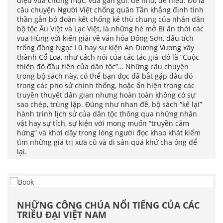
điệu vừa chừng mực, vừa gần gũi, dễ nhớ, dễ hiểu. Đó là
câu chuyện Người Việt chống quân Tần khẳng định tinh
thần gắn bó đoàn kết chống kẻ thù chung của nhân dân
bộ tộc Âu Việt và Lạc Việt, là những hé mở Bí ẩn thời các
vua Hùng với kiến giải về văn hóa Đông Sơn, dấu tích
trống đồng Ngọc Lũ hay sự kiện An Dương Vương xây
thành Cổ Loa, như cách nói của các tác giả, đó là “Cuộc
thiên đô đầu tiên của dân tộc”… Những câu chuyện
trong bộ sách này, có thể bạn đọc đã bắt gặp đâu đó
trong các pho sử chính thống, hoặc ẩn hiện trong các
truyền thuyết dân gian nhưng hoàn toàn không có sự
sao chép, trùng lặp. Đúng như nhan đề, bộ sách “kể lại”
hành trình lịch sử của dân tộc thông qua những nhân
vật hay sự tích, sự kiện với mong muốn “truyền cảm
hứng” và khơi dậy trong lòng người đọc khao khát kiếm
tìm những giá trị xưa cũ và di sản quá khứ cha ông để
lại.
NHỮNG CÔNG CHÚA NỔI TIẾNG CỦA CÁC
TRIỀU ĐẠI VIỆT NAM