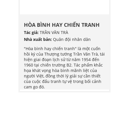
G
HÒA BÌNH HAY CHIẾN TRANH
HÒA 
Tác giả:
TRẦN VĂN TRÀ
Tác giả
POY
Nhà xuất bản:
Quân đội nhân dân
Nhà xu
G HỢP
"Hòa bình hay chiến tranh" là một cuốn
"Hòa b
hồi ký của Thượng tướng Trần Văn Trà, tái
hồi ký
bắt đầu
hiện giai đoạn lịch sử từ năm 1954 đến
hiện g
ơ trở
1960 tại chiến trường B2. Tác phẩm khắc
1960 t
h
họa khát vọng hòa bình mãnh liệt của
họa kh
 trở
người Việt, đồng thời lý giải sự cần thiết
người V
chính
của cuộc đấu tranh tự vệ trong bối cảnh
của cu
đăng,
cam go đó.
cam go
iếp
ững