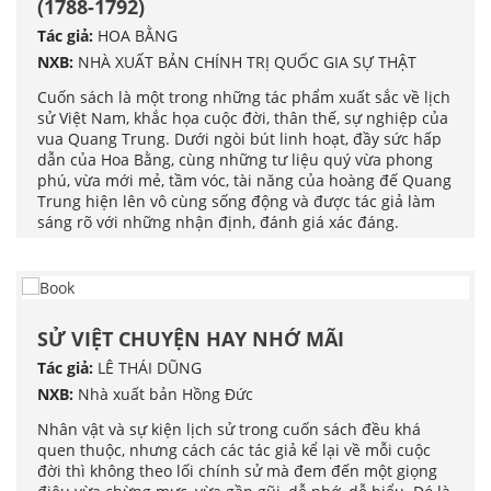
(1788-1792)
Tác giả:
HOA BẰNG
NXB:
NHÀ XUẤT BẢN CHÍNH TRỊ QUỐC GIA SỰ THẬT
Cuốn sách là một trong những tác phẩm xuất sắc về lịch
sử Việt Nam, khắc họa cuộc đời, thân thế, sự nghiệp của
vua Quang Trung. Dưới ngòi bút linh hoạt, đầy sức hấp
dẫn của Hoa Bằng, cùng những tư liệu quý vừa phong
phú, vừa mới mẻ, tầm vóc, tài năng của hoàng đế Quang
Trung hiện lên vô cùng sống động và được tác giả làm
sáng rõ với những nhận định, đánh giá xác đáng.
SỬ VIỆT CHUYỆN HAY NHỚ MÃI
Tác giả:
LÊ THÁI DŨNG
NXB:
Nhà xuất bản Hồng Đức
Nhân vật và sự kiện lịch sử trong cuốn sách đều khá
quen thuộc, nhưng cách các tác giả kể lại về mỗi cuộc
đời thì không theo lối chính sử mà đem đến một giọng