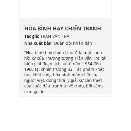
G
HÒA BÌNH HAY CHIẾN TRANH
HÒA 
Tác giả:
TRẦN VĂN TRÀ
Tác giả
POY
Nhà xuất bản:
Quân đội nhân dân
Nhà xu
G HỢP
"Hòa bình hay chiến tranh" là một cuốn
"Hòa b
hồi ký của Thượng tướng Trần Văn Trà, tái
hồi ký
bắt đầu
hiện giai đoạn lịch sử từ năm 1954 đến
hiện g
ơ trở
1960 tại chiến trường B2. Tác phẩm khắc
1960 t
h
họa khát vọng hòa bình mãnh liệt của
họa kh
 trở
người Việt, đồng thời lý giải sự cần thiết
người V
chính
của cuộc đấu tranh tự vệ trong bối cảnh
của cu
đăng,
cam go đó.
cam go
iếp
ững