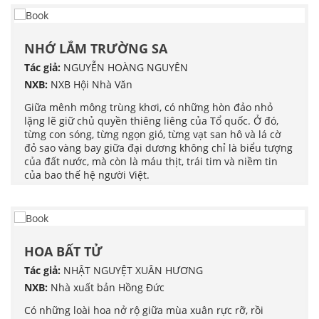
NHỚ LẮM TRƯỜNG SA
Tác giả:
NGUYỄN HOÀNG NGUYÊN
NXB:
NXB Hội Nhà Văn
Giữa mênh mông trùng khơi, có những hòn đảo nhỏ
lặng lẽ giữ chủ quyền thiêng liêng của Tổ quốc. Ở đó,
từng con sóng, từng ngọn gió, từng vạt san hô và lá cờ
đỏ sao vàng bay giữa đại dương không chỉ là biểu tượng
của đất nước, mà còn là máu thịt, trái tim và niềm tin
của bao thế hệ người Việt.
HOA BẤT TỬ
Tác giả:
NHẬT NGUYỆT XUÂN HƯƠNG
NXB:
Nhà xuất bản Hồng Đức
Có những loài hoa nở rộ giữa mùa xuân rực rỡ, rồi