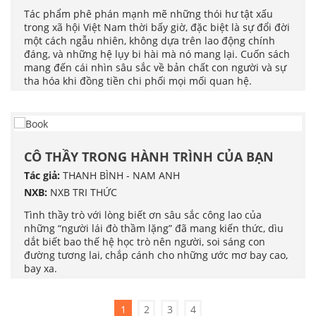
Tác phẩm phê phán mạnh mẽ những thói hư tật xấu
trong xã hội Việt Nam thời bấy giờ, đặc biệt là sự đổi đời
một cách ngẫu nhiên, không dựa trên lao động chính
đáng, và những hệ lụy bi hài mà nó mang lại. Cuốn sách
mang đến cái nhìn sâu sắc về bản chất con người và sự
tha hóa khi đồng tiền chi phối mọi mối quan hệ.
CÔ THẦY TRONG HÀNH TRÌNH CỦA BẠN
Tác giả:
THANH BÌNH - NAM ANH
NXB:
NXB TRI THỨC
Tình thầy trò với lòng biết ơn sâu sắc công lao của
những “người lái đò thầm lặng” đã mang kiến thức, dìu
dắt biết bao thế hệ học trò nên người, soi sáng con
đường tương lai, chắp cánh cho những ước mơ bay cao,
bay xa.
1
2
3
4