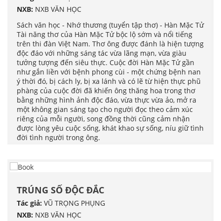
NXB:
NXB VĂN HỌC
Sách văn học - Nhớ thương (tuyển tập thơ) - Hàn Mặc Tử
Tài năng thơ của Hàn Mặc Tử bộc lộ sớm và nổi tiếng
trên thi đàn Việt Nam. Thơ ông được đánh là hiện tượng
độc đáo với những sáng tác vừa lãng mạn, vừa giàu
tưởng tượng đến siêu thực. Cuộc đời Hàn Mặc Tử gần
như gắn liền với bệnh phong cùi - một chứng bệnh nan
ý thời đó, bị cách ly, bị xa lánh và có lẽ từ hiện thực phũ
phàng của cuộc đời đã khiến ông thăng hoa trong thơ
bằng những hình ảnh độc đáo, vừa thực vừa ảo, mở ra
một không gian sáng tạo cho người đọc theo cảm xúc
riêng của mỗi người, song đồng thời cũng cảm nhận
được lòng yêu cuộc sống, khát khao sự sống, níu giữ tình
đời tình người trong ông.
TRÚNG SỐ ĐỘC ĐẮC
Tác giả:
VŨ TRỌNG PHỤNG
NXB:
NXB VĂN HỌC