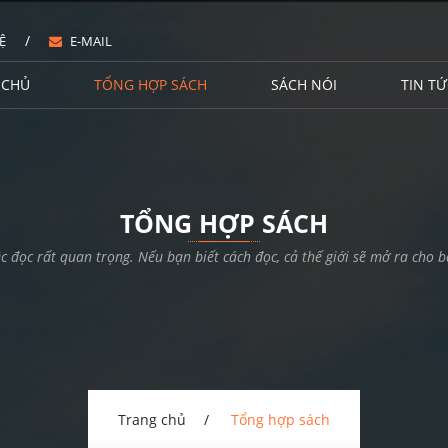
/
Ệ
E-MAIL
 CHỦ
TỔNG HỢP SÁCH
SÁCH NÓI
TIN TỨ
TỔNG HỢP SÁCH
ệc đọc rất quan trọng. Nếu bạn biết cách đọc, cả thế giới sẽ mở ra cho b
Trang chủ
Tổng hợp sách