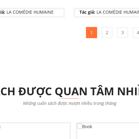
NXB:
Chưa có thông tin
C TẬP 3
 TRÒ ĐỜI TẬP 3
TẤN TRÒ ĐỜI TẬP 1
iả:
NGUYỄN BÁ DƯƠNG
iả:
LA COMÉDIE HUMAINE
Tác giả:
LA COMÉDIE HUMAI
Chưa có thông tin
Chưa có thông tin
NXB:
Chưa có thông tin
1
2
3
ÁCH ĐƯỢC QUAN TÂM NHI
Những cuốn sách được mượn nhiều trong tháng