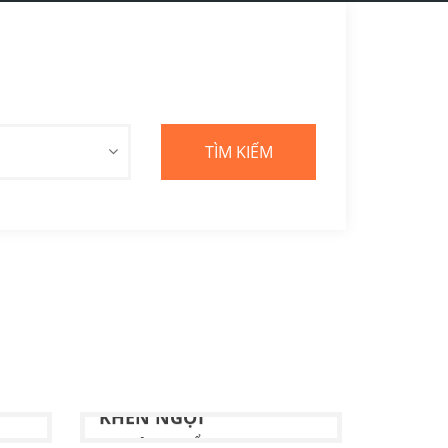
SỨC MẠNH CỦA SỰ
KHEN NGỢI
Tác giả:
NGUYỂN THU PHƯƠNG