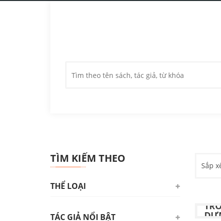
TÌM KIẾM THEO
Sắp x
THỂ LOẠI
PH
TRO
DỰN
TÁC GIẢ NỔI BẬT
Triết học. Tâm lý học. Logic học