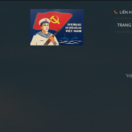
LIÊN H
TRANG
“Vi