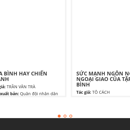
A BÌNH HAY CHIẾN
SỨC MẠNH NGÔN 
ANH
NGOẠI GIAO CỦA TẬ
BÌNH
iả:
TRẦN VĂN TRÀ
Tác giả:
TÔ CÁCH
xuất bản:
Quân đội nhân dân
Nhà xuất bản:
NHÀ XUẤT 
 bình hay chiến tranh" là một
CHÍNH TRỊ QUỐC GIA SỰ T
 hồi ký của Thượng tướng Trần
rà, tái hiện giai đoạn lịch sử từ
Cuốn sách Sức Mạnh Ngôn
1954 đến 1960 tại chiến
Ngoại Giao Của Tập Cận Bì
ng B2. Tác phẩm khắc họa khát
của tác giả Tô Cách là một t