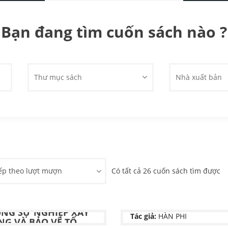
Bạn đang tìm cuốn sách nào ?
Thư mục sách
Nhà xuất bản
ếp theo lượt mượn
Có tất cả 26 cuốn sách tìm được
ÒNG CHỐNG "DBHB"
HÀN PHI TỪ
NG SỰ NGHIỆP XÂY
Tác giả:
HÀN PHI
G VÀ BẢO VỆ TỔ