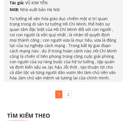
Tác giả:
VŨ KIM YẾN
NXB:
Nhà xuất bản Hà Nội
Tư tưởng về văn hóa giáo dục chiếm một vị trí quan
trọng trong di sản tư tưởng Hồ Chí Minh, thể hiện sự
quan tâm đặc biệt của Hồ Chí Minh đối với con người ,
coi con người là vốn quý nhất , là nhân tố quyết định
mọi thành công ; con người vừa là mục tiêu, vừa là động
lực của sự nghiệp cách mạng . Trong bất kỳ giai đoạn
cách mạng nào , dù ở trong hoàn cảnh nào ,Hồ Chí Minh
cũng là chiến sĩ tiên phong trong công cuộc giải phóng
con người của sự ràng buộc của hệ tư tưởng , tập quán
và định kiến xấu xa ,lạc hậu ,lỗi thời , tạo thuận lợi cho
cả dân tộc và từng người dân vươn lên làm chủ nền văn
hóa ,làm chủ vận mệnh và tương lai của chính mình.
1
2
TÌM KIẾM THEO