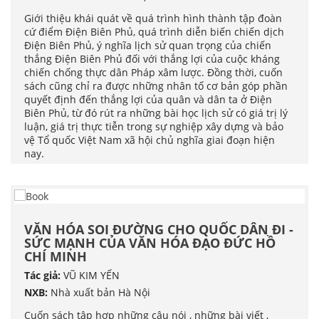
Giới thiệu khái quát về quá trình hình thành tập đoàn
cứ điểm Điện Biên Phủ, quá trình diễn biến chiến dịch
Điện Biên Phủ, ý nghĩa lịch sử quan trọng của chiến
thắng Điện Biên Phủ đối với thắng lợi của cuộc kháng
chiến chống thực dân Pháp xâm lược. Đồng thời, cuốn
sách cũng chỉ ra được những nhân tố cơ bản góp phần
quyết định đến thắng lợi của quân và dân ta ở Điện
Biên Phủ, từ đó rút ra những bài học lịch sử có giá trị lý
luận, giá trị thực tiễn trong sự nghiệp xây dựng và bảo
vệ Tổ quốc Việt Nam xã hội chủ nghĩa giai đoạn hiện
nay.
VĂN HÓA SOI ĐƯỜNG CHO QUỐC DÂN ĐI -
SỨC MẠNH CỦA VĂN HÓA ĐẠO ĐỨC HỒ
CHÍ MINH
Tác giả:
VŨ KIM YẾN
NXB:
Nhà xuất bản Hà Nội
Cuốn sách tập hợp những câu nói , những bài viết ,