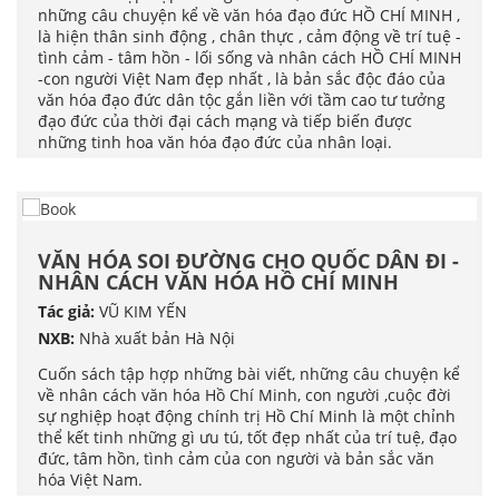
những câu chuyện kể về văn hóa đạo đức HỒ CHÍ MINH ,
là hiện thân sinh động , chân thực , cảm động về trí tuệ -
tình cảm - tâm hồn - lối sống và nhân cách HỒ CHÍ MINH
-con người Việt Nam đẹp nhất , là bản sắc độc đáo của
văn hóa đạo đức dân tộc gắn liền với tầm cao tư tưởng
đạo đức của thời đại cách mạng và tiếp biến được
những tinh hoa văn hóa đạo đức của nhân loại.
VĂN HÓA SOI ĐƯỜNG CHO QUỐC DÂN ĐI -
NHÂN CÁCH VĂN HÓA HỒ CHÍ MINH
Tác giả:
VŨ KIM YẾN
NXB:
Nhà xuất bản Hà Nội
Cuốn sách tập hợp những bài viết, những câu chuyện kể
về nhân cách văn hóa Hồ Chí Minh, con người ,cuộc đời
sự nghiệp hoạt động chính trị Hồ Chí Minh là một chỉnh
thể kết tinh những gì ưu tú, tốt đẹp nhất của trí tuệ, đạo
đức, tâm hồn, tình cảm của con người và bản sắc văn
hóa Việt Nam.