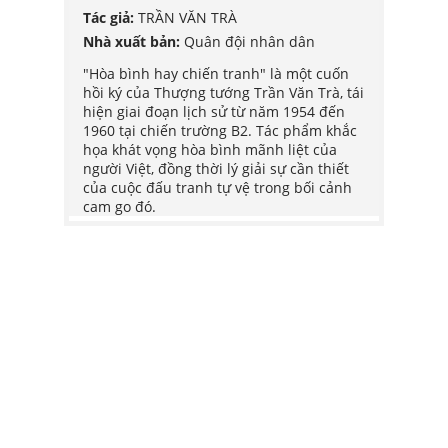
Tác giả:
TRẦN VĂN TRÀ
Tác giả
POY
Nhà xuất bản:
Quân đội nhân dân
Nhà xu
G HỢP
"Hòa bình hay chiến tranh" là một cuốn
"Hòa b
hồi ký của Thượng tướng Trần Văn Trà, tái
hồi ký
bắt đầu
hiện giai đoạn lịch sử từ năm 1954 đến
hiện g
ơ trở
1960 tại chiến trường B2. Tác phẩm khắc
1960 t
h
họa khát vọng hòa bình mãnh liệt của
họa kh
 trở
người Việt, đồng thời lý giải sự cần thiết
người V
chính
của cuộc đấu tranh tự vệ trong bối cảnh
của cu
đăng,
cam go đó.
cam go
iếp
ững